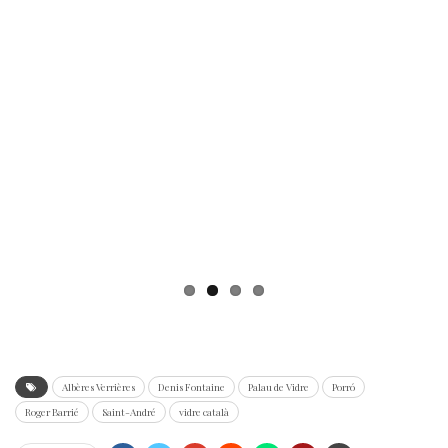
Pre
Nex
vio
t
us
Albères Verrières
Denis Fontaine
Palau de Vidre
Porró
Roger Barrié
Saint-André
vidre català